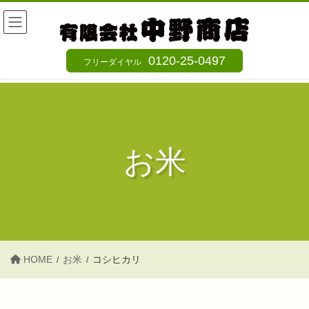
コ
ナ
ン
ビ
テ
ゲ
0120-25-0497
フリーダイヤル
ン
ー
ツ
シ
へ
ョ
ス
ン
キ
に
お米
ッ
移
プ
動
HOME
お米
コシヒカリ