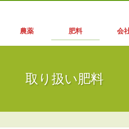
農薬
肥料
会
取り扱い肥料