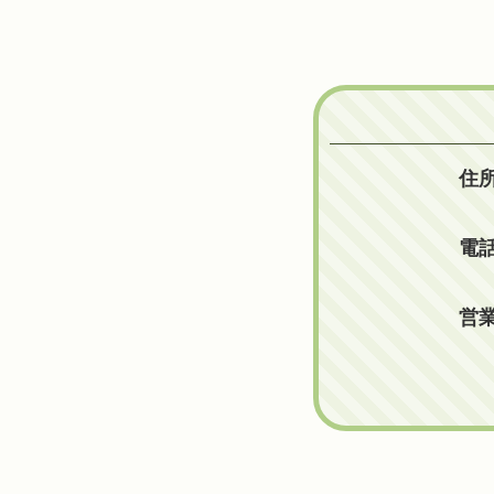
住
電
営