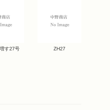
増す27号
ZH27