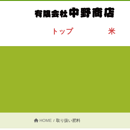
コ
ナ
ン
ビ
テ
ゲ
ン
ー
トップ
米
ツ
シ
へ
ョ
ス
ン
キ
に
ッ
移
プ
動
HOME
取り扱い肥料