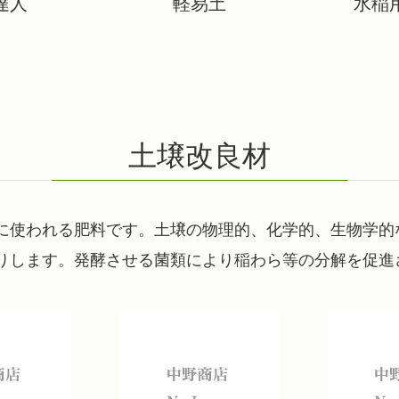
達人
軽易土
水稲
土壌改良材
に使われる肥料です。土壌の物理的、化学的、生物学的
りします。発酵させる菌類により稲わら等の分解を促進