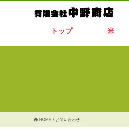
コ
ナ
ン
ビ
テ
ゲ
ン
ー
トップ
米
ツ
シ
へ
ョ
ス
ン
キ
に
ッ
移
プ
動
HOME
お問い合わせ