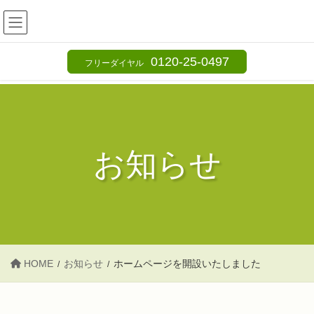
コ
ナ
ン
ビ
テ
ゲ
0120-25-0497
フリーダイヤル
ン
ー
ツ
シ
へ
ョ
ス
ン
キ
に
お知らせ
ッ
移
プ
動
HOME
お知らせ
ホームページを開設いたしました