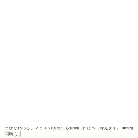
天空フロアブル（500ml）
商品名 天空フロアブル 分類 水稲用 初期・中期一発処理除草剤 有
効成分 フェントラザミド 6.0％ ベンゾビシクロン 6.0％ メタゾ
スルフロン 1.20％ 性状 類白色水和性粘稠懸濁液体 内容量
500ml ※製品ラベルをよく読み、適切な方法でご使用ください。
■｢アルテア配合｣。翌年の発生要因となる多年生雑草の地下部も抑
えます。 ■ＳＵ抵抗性雑草もしっかり枯らし、ノビエの後発生も長
期にわたっ […]
2022年3月21日
天空粒剤（1kg）(5kg)
商品名 天空粒剤 分類 水稲用 初期・中期一発処理除草剤 有効成分
フェントラザミド 3.0％ ベンゾビシクロン 3.0％ メタゾスルフ
ロン 0.60％ 性状 淡灰色細粒 内容量 1kg ※製品ラベルをよく読
み、適切な方法でご使用ください。 ■｢アルテア配合｣。翌年の発生
要因となる多年生雑草の地下部も抑えます。 ■ＳＵ抵抗性雑草もし
っかり枯らし、ノビエの後発生も長期にわたって抑えます。 ■田植
同時 […]