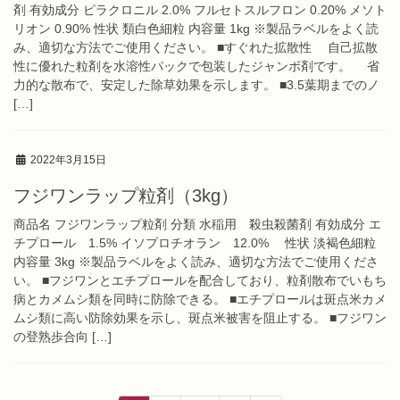
剤 有効成分 ピラクロニル 2.0% フルセトスルフロン 0.20% メソト
リオン 0.90% 性状 類白色細粒 内容量 1kg ※製品ラベルをよく読
み、適切な方法でご使用ください。 ■すぐれた拡散性 自己拡散
性に優れた粒剤を水溶性パックで包装したジャンボ剤です。 省
力的な散布で、安定した除草効果を示します。 ■3.5葉期までのノ
[…]
2022年3月15日
フジワンラップ粒剤（3kg）
商品名 フジワンラップ粒剤 分類 水稲用 殺虫殺菌剤 有効成分 エ
チプロール 1.5% イソプロチオラン 12.0% 性状 淡褐色細粒
内容量 3kg ※製品ラベルをよく読み、適切な方法でご使用くださ
い。 ■フジワンとエチプロールを配合しており、粒剤散布でいもち
病とカメムシ類を同時に防除できる。 ■エチプロールは斑点米カメ
ムシ類に高い防除効果を示し、斑点米被害を阻止する。 ■フジワン
の登熟歩合向 […]