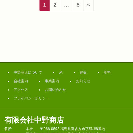
投
固
固
固
1
2
…
8
»
定
定
定
稿
ペ
ペ
ペ
の
ー
ー
ー
ジ
ジ
ジ
ペ
ー
ジ
中野商店について
米
農薬
肥料
送
会社案内
事業案内
お知らせ
アクセス
お問い合わせ
り
プライバシーポリシー
有限会社中野商店
住所
本社
〒966-0892 福島県喜多方市字経壇8番地