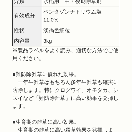
分類
水稲用 中・後期除草剤
ベンタゾンナトリウム塩
有効成分
11.0％
性状
淡褐色細粒
内容量
3kg
※製品ラベルをよく読み、適切な方法でご使
用ください。
■難防除雑草に優れた効果。
一年生雑草はもちろん多年生雑草も確実に
防除します。特にクログワイ、オモダカ、シ
ズイなど「難防除雑草」に高い効果を発揮し
ます。
■生育期の雑草に高い効果。
生育期の雑草に高い殺草効果を発揮しま