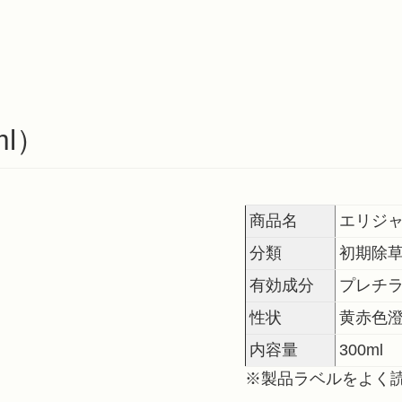
l）
商品名
エリジ
分類
初期除
有効成分
プレチラ
性状
黄赤色
内容量
300ml
※製品ラベルをよく