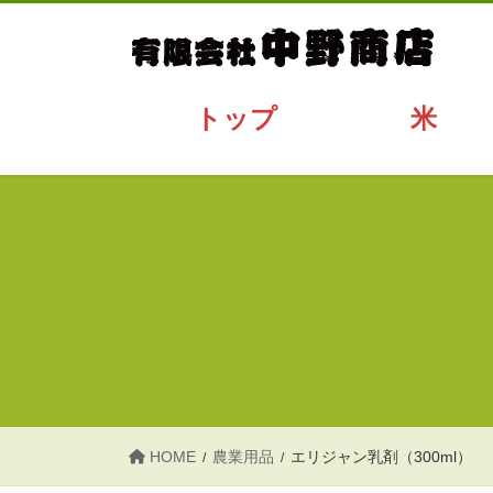
コ
ナ
ン
ビ
テ
ゲ
ン
ー
トップ
米
ツ
シ
へ
ョ
ス
ン
キ
に
ッ
移
プ
動
HOME
農業用品
エリジャン乳剤（300ml）