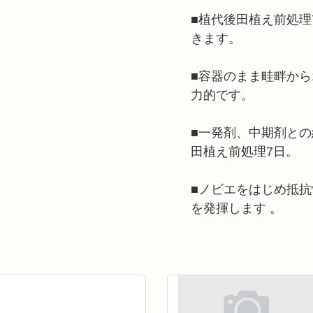
■植代後田植え前処理
きます。
■容器のまま畦畔から
力的です。
■一発剤、中期剤と
田植え前処理7日。
■ノビエをはじめ抵
を発揮します 。